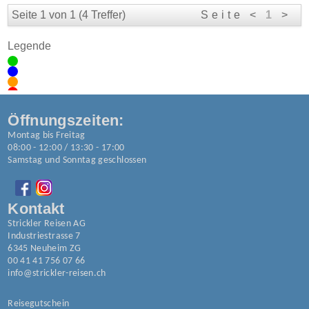
Öffnungszeiten:
Montag bis Freitag
08:00 - 12:00 / 13:30 - 17:00
Samstag und Sonntag geschlossen
Kontakt
Strickler Reisen AG
Industriestrasse 7
6345 Neuheim ZG
00 41 41 756 07 66
info@strickler-reisen.ch
Reisegutschein